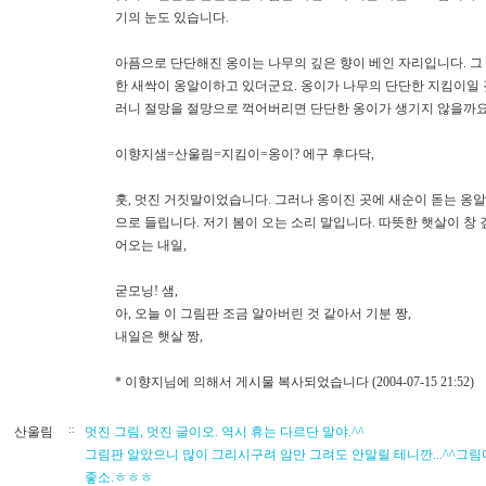
기의 눈도 있습니다.
아픔으로 단단해진 옹이는 나무의 깊은 향이 베인 자리입니다. 그
한 새싹이 옹알이하고 있더군요. 옹이가 나무의 단단한 지킴이일 
러니 절망을 절망으로 꺽어버리면 단단한 옹이가 생기지 않을까요
이향지샘=산울림=지킴이=옹이? 에구 후다닥,
훗, 멋진 거짓말이었습니다. 그러나 옹이진 곳에 새순이 돋는 옹
으로 들립니다. 저기 봄이 오는 소리 말입니다. 따뜻한 햇살이 창 
어오는 내일,
굳모닝! 샘,
아, 오늘 이 그림판 조금 알아버린 것 같아서 기분 짱,
내일은 햇살 짱,
* 이향지님에 의해서 게시물 복사되었습니다 (2004-07-15 21:52)
산울림
::
멋진 그림, 멋진 글이오. 역시 휴는 다르단 말야.^^
그림판 알았으니 많이 그리시구려 암만 그려도 안말릴 테니깐...^^그
좋소.ㅎㅎㅎ