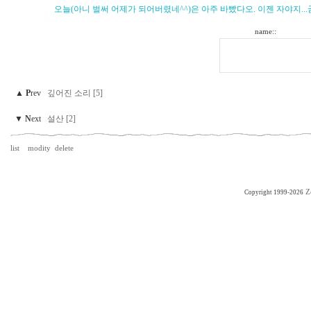
오늘(아니 벌써 어제가 되어버렸네^^)은 아주 바빴다오. 이젠 자야지...
name::
▲
P
rev
깊어진 소리 [5]
▼
N
ext
설산 [2]
list
modity
delete
Z
Copyright 1999-2026