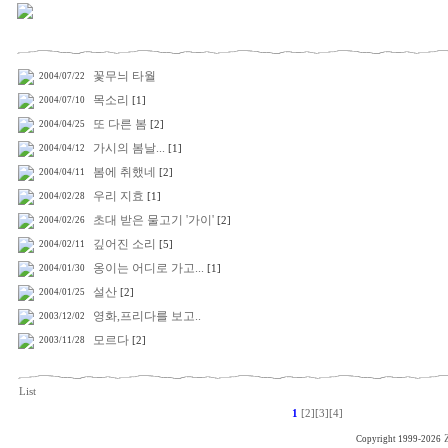
꽃무늬 타월
2004/07/22
목소리
2004/07/10
[1]
또 다른 봄
2004/04/25
[2]
가시의 봄날...
2004/04/12
[1]
봄에 취했네
2004/04/11
[2]
우리 지효
2004/02/28
[1]
초대 받은 물고기 '가이'
2004/02/26
[2]
깊어진 소리
2004/02/11
[5]
옹이는 어디로 가고...
2004/01/30
[1]
설산
2004/01/25
[2]
영화,프리다를 보고..
2003/12/02
모르다
2003/11/28
[2]
List
1
[2]
[3]
[4]
Copyright 1999-2026