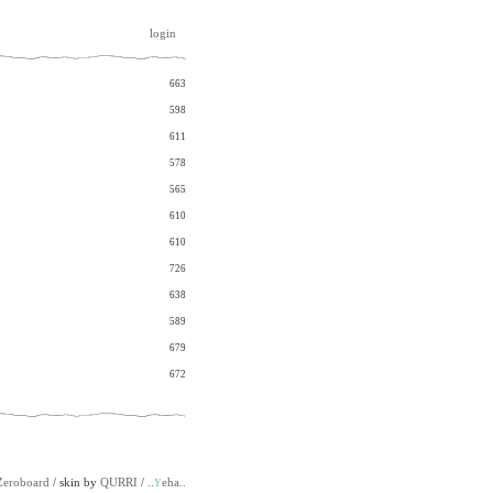
login
663
598
611
578
565
610
610
726
638
589
679
672
Zeroboard
/ skin by
QURRI
/
..
eha..
Y